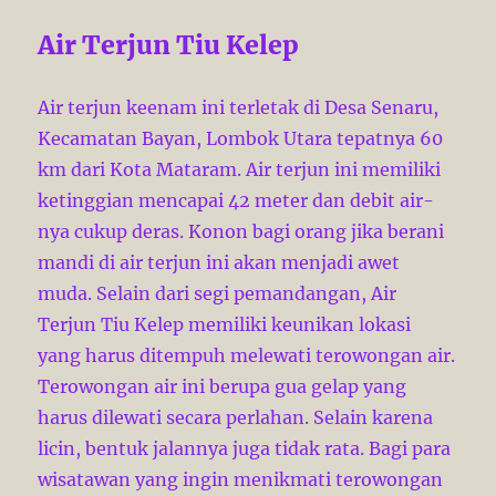
Air Terjun Tiu Kelep
Air terjun keenam ini terletak di Desa Senaru,
Kecamatan Bayan, Lombok Utara tepatnya 60
km dari Kota Mataram. Air terjun ini memiliki
ketinggian mencapai 42 meter dan debit air-
nya cukup deras. Konon bagi orang jika berani
mandi di air terjun ini akan menjadi awet
muda. Selain dari segi pemandangan, Air
Terjun Tiu Kelep memiliki keunikan lokasi
yang harus ditempuh melewati terowongan air.
Terowongan air ini berupa gua gelap yang
harus dilewati secara perlahan. Selain karena
licin, bentuk jalannya juga tidak rata. Bagi para
wisatawan yang ingin menikmati terowongan