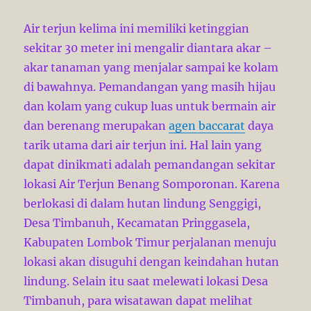
Air terjun kelima ini memiliki ketinggian
sekitar 30 meter ini mengalir diantara akar –
akar tanaman yang menjalar sampai ke kolam
di bawahnya. Pemandangan yang masih hijau
dan kolam yang cukup luas untuk bermain air
dan berenang merupakan
agen baccarat
daya
tarik utama dari air terjun ini. Hal lain yang
dapat dinikmati adalah pemandangan sekitar
lokasi Air Terjun Benang Somporonan. Karena
berlokasi di dalam hutan lindung Senggigi,
Desa Timbanuh, Kecamatan Pringgasela,
Kabupaten Lombok Timur perjalanan menuju
lokasi akan disuguhi dengan keindahan hutan
lindung. Selain itu saat melewati lokasi Desa
Timbanuh, para wisatawan dapat melihat