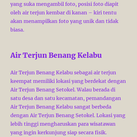
yang suka mengambil foto, posisi foto diapit
oleh air terjun kembar di kanan – kiri tentu
akan menampilkan foto yang unik dan tidak
biasa.
Air Terjun Benang Kelabu
Air Terjun Benang Kelabu sebagai air terjun
keempat memiliki lokasi yang berdekat dengan
Air Terjun Benang Setokel. Walau berada di
satu desa dan satu kecamatan, pemandangan
Air Terjun Benang Kelabu sangat berbeda
dengan Air Terjun Benang Setokel. Lokasi yang
lebih tinggi mengharuskan para wisatawan
yang ingin kerkunjung siap secara fisik.