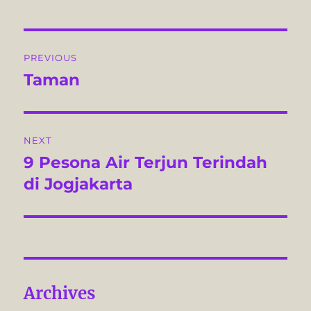
h
t
e
s
o
e
g
r
d
o
N
o
r
PREVIOUS
n
i
a
Taman
P
e
r
s
v
e
i
v
NEXT
i
g
9 Pesona Air Terjun Terindah
N
o
e
di Jogjakarta
a
u
x
s
s
t
p
p
i
o
o
s
p
s
Archives
t
t
o