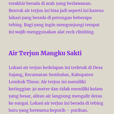
terakhir berada di arah yang berlawanan.
Bentuk air terjun ini bisa jadi seperti ini karena
lokasi yang berada di potongan beberapa
tebing. Bagi yang ingin mengunjungi tempat
ini wajib menggunakan alat rock climbing.
Air Terjun Mangku Sakti
Lokasi air terjun kedelapan ini terletak di Desa
Sajang, Kecamatan Sembalun, Kabupaten
Lombok Timur. Air terjun ini memiliki
ketinggian 30 meter dan tidak memiliki kolam
yang besar, aliran air langsung mengalir deras
ke sungai. Lokasi air terjun ini berada di tebing
batu yang berwarna keputih – putihan.