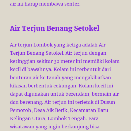
air ini harap membawa senter.
Air Terjun Benang Setokel
Air terjun Lombok yang ketiga adalah Air
Terjun Benang Setokel. Air terjun dengan
ketinggian sekitar 30 meter ini memiliki kolam
kecil di bawahnya. Kolam ini terbentuk dari
benturan air ke tanah yang mengakibatkan
kikisan berbentuk cekungan. Kolam kecil ini
dapat digunakan untuk berendam, bermain air
dan berenang. Air terjun ini terletak di Dusun
Pemotoh, Desa Aik Berik, Kecamatan Batu
Kelingan Utara, Lombok Tengah. Para
wisatawan yang ingin berkunjung bisa