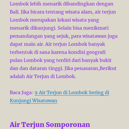
Lombok lebih menarik dibandingkan dengan
Bali. Jika bicara tentang wisata alam, air terjun
Lombok merupakan lokasi wisata yang
menarik dikunjungi. Selain bisa menikmati
pemandangan yang sejuk, para wisatawan juga
dapat main air. Air terjun Lombok banyak
terbentuk di sana karena kondisi geografi
pulau Lombok yang terdiri dari banyak bukit
dan dan dataran tinggi. Jika penasaran,Berikut
adalah Air Terjun di Lombok.
Baca Juga:
9 Air Terjun di Lombok Sering di
Kunjungi Wisatawan
Air Terjun Somporonan