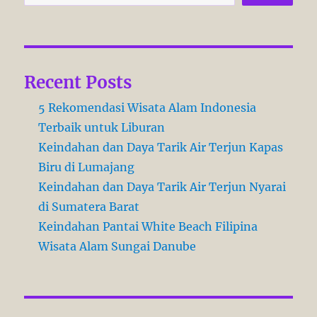
Recent Posts
5 Rekomendasi Wisata Alam Indonesia
Terbaik untuk Liburan
Keindahan dan Daya Tarik Air Terjun Kapas
Biru di Lumajang
Keindahan dan Daya Tarik Air Terjun Nyarai
di Sumatera Barat
Keindahan Pantai White Beach Filipina
Wisata Alam Sungai Danube