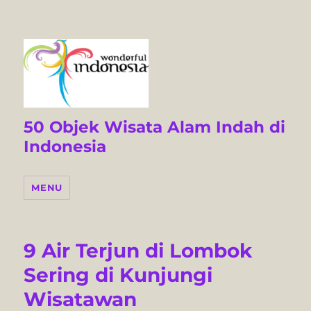
50 Objek Wisata Alam Indah di
Indonesia
MENU
9 Air Terjun di Lombok
Sering di Kunjungi
Wisatawan