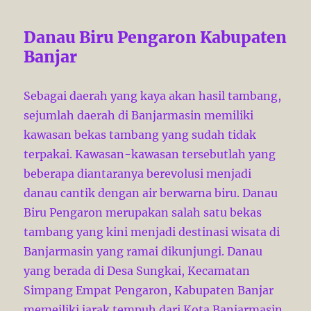
Danau Biru Pengaron Kabupaten
Banjar
Sebagai daerah yang kaya akan hasil tambang,
sejumlah daerah di Banjarmasin memiliki
kawasan bekas tambang yang sudah tidak
terpakai. Kawasan-kawasan tersebutlah yang
beberapa diantaranya berevolusi menjadi
danau cantik dengan air berwarna biru. Danau
Biru Pengaron merupakan salah satu bekas
tambang yang kini menjadi destinasi wisata di
Banjarmasin yang ramai dikunjungi. Danau
yang berada di Desa Sungkai, Kecamatan
Simpang Empat Pengaron, Kabupaten Banjar
memeiliki jarak tempuh dari Kota Banjarmasin