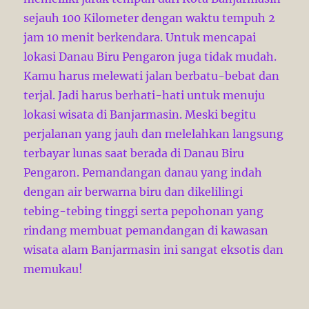
sejauh 100 Kilometer dengan waktu tempuh 2
jam 10 menit berkendara. Untuk mencapai
lokasi Danau Biru Pengaron juga tidak mudah.
Kamu harus melewati jalan berbatu-bebat dan
terjal. Jadi harus berhati-hati untuk menuju
lokasi wisata di Banjarmasin. Meski begitu
perjalanan yang jauh dan melelahkan langsung
terbayar lunas saat berada di Danau Biru
Pengaron. Pemandangan danau yang indah
dengan air berwarna biru dan dikelilingi
tebing-tebing tinggi serta pepohonan yang
rindang membuat pemandangan di kawasan
wisata alam Banjarmasin ini sangat eksotis dan
memukau!