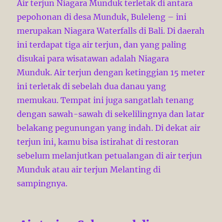
Air terjun Niagara Munduk terletak di antara
pepohonan di desa Munduk, Buleleng – ini
merupakan Niagara Waterfalls di Bali. Di daerah
ini terdapat tiga air terjun, dan yang paling
disukai para wisatawan adalah Niagara
Munduk. Air terjun dengan ketinggian 15 meter
ini terletak di sebelah dua danau yang
memukau. Tempat ini juga sangatlah tenang
dengan sawah-sawah di sekelilingnya dan latar
belakang pegunungan yang indah. Di dekat air
terjun ini, kamu bisa istirahat di restoran
sebelum melanjutkan petualangan di air terjun
Munduk atau air terjun Melanting di
sampingnya.