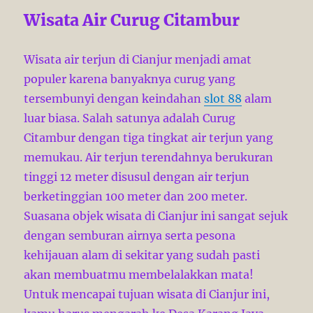
Wisata Air Curug Citambur
Wisata air terjun di Cianjur menjadi amat
populer karena banyaknya curug yang
tersembunyi dengan keindahan
slot 88
alam
luar biasa. Salah satunya adalah Curug
Citambur dengan tiga tingkat air terjun yang
memukau. Air terjun terendahnya berukuran
tinggi 12 meter disusul dengan air terjun
berketinggian 100 meter dan 200 meter.
Suasana objek wisata di Cianjur ini sangat sejuk
dengan semburan airnya serta pesona
kehijauan alam di sekitar yang sudah pasti
akan membuatmu membelalakkan mata!
Untuk mencapai tujuan wisata di Cianjur ini,