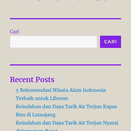
t
s
t
g
h
t
e
s
o
e
g
r
d
o
o
r
Cari
n
i
e
CARI
s
Recent Posts
5 Rekomendasi Wisata Alam Indonesia
Terbaik untuk Liburan
Keindahan dan Daya Tarik Air Terjun Kapas
Biru di Lumajang
Keindahan dan Daya Tarik Air Terjun Nyarai
di Sumatera Barat