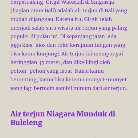
berpetualang, Gitgit Waterfall di Singaraja
(bagian utara Bali) adalah air terjun di Bali yang
mudah dijangkau. Karena itu, Gitgit telah
menjadi salah satu wisata air terjun yang paling
populer di pulau ini. Di sepanjang jalan, ada
juga kios-kios dan toko kerajinan tangan yang
bisa kamu kunjungi. Air terjun ini mempunyai
ketinggian 35 meter, dan dikelilingi oleh
pohon-pohon yang lebat. Kalau kamu
beruntung, kamu bisa ketemu monyet-monyet
yang lagi bermain sambil minum dari air terjun.
Air terjun Niagara Munduk di
Buleleng