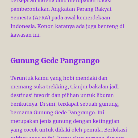
bersejarah karena dulu merupakan lokasi
pemberontakan Angkatan Perang Rakyat
Semesta (APRA) pada awal kemerdekaan
Indonesia. Konon katanya ada juga benteng di
kawasan ini.
Gunung Gede Pangrango
Teruntuk kamu yang hobi mendaki dan
memang suka trekking, Cianjur bakalan jadi
destinasi favorit dan pilihan untuk liburan
berikutnya. Di sini, terdapat sebuah gunung,
bernama Gunung Gede Pangrango. Ini
merupakan jenis gunung dengan ketinggian
yang cocok untuk didaki oleh pemula. Berlokasi