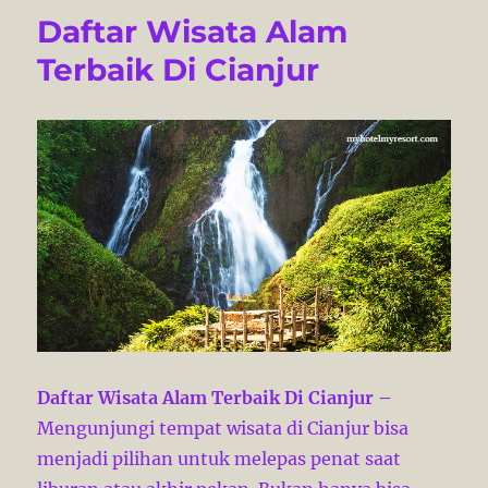
Daftar Wisata Alam
Terbaik Di Cianjur
Daftar Wisata Alam Terbaik Di Cianjur –
Mengunjungi tempat wisata di Cianjur bisa
menjadi pilihan untuk melepas penat saat