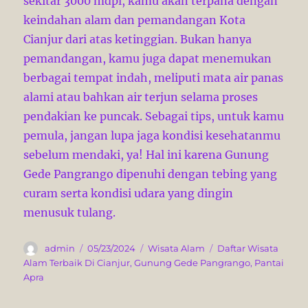
sekitar 3000 mdpl, kamu akan terpana dengan
keindahan alam dan pemandangan Kota
Cianjur dari atas ketinggian. Bukan hanya
pemandangan, kamu juga dapat menemukan
berbagai tempat indah, meliputi mata air panas
alami atau bahkan air terjun selama proses
pendakian ke puncak. Sebagai tips, untuk kamu
pemula, jangan lupa jaga kondisi kesehatanmu
sebelum mendaki, ya! Hal ini karena Gunung
Gede Pangrango dipenuhi dengan tebing yang
curam serta kondisi udara yang dingin
menusuk tulang.
A
P
C
T
admin
05/23/2024
Wisata Alam
Daftar Wisata
u
o
a
a
Alam Terbaik Di Cianjur
,
Gunung Gede Pangrango
,
Pantai
t
s
t
g
Apra
h
t
e
s
o
e
g