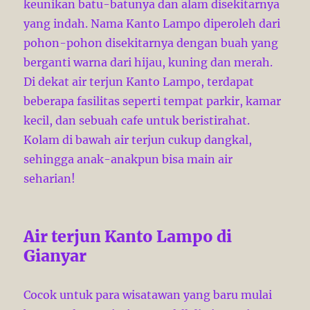
keunikan batu-batunya dan alam disekitarnya
yang indah. Nama Kanto Lampo diperoleh dari
pohon-pohon disekitarnya dengan buah yang
berganti warna dari hijau, kuning dan merah.
Di dekat air terjun Kanto Lampo, terdapat
beberapa fasilitas seperti tempat parkir, kamar
kecil, dan sebuah cafe untuk beristirahat.
Kolam di bawah air terjun cukup dangkal,
sehingga anak-anakpun bisa main air
seharian!
Air terjun Kanto Lampo di
Gianyar
Cocok untuk para wisatawan yang baru mulai