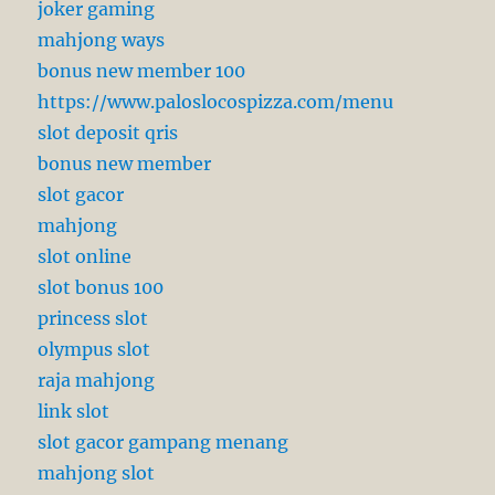
joker gaming
mahjong ways
bonus new member 100
https://www.paloslocospizza.com/menu
slot deposit qris
bonus new member
slot gacor
mahjong
slot online
slot bonus 100
princess slot
olympus slot
raja mahjong
link slot
slot gacor gampang menang
mahjong slot