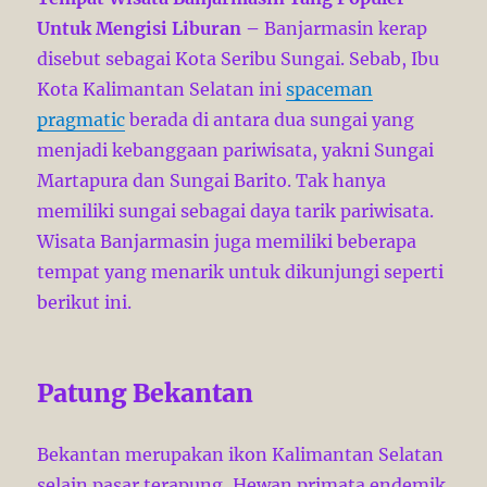
Untuk Mengisi Liburan –
Banjarmasin kerap
disebut sebagai Kota Seribu Sungai. Sebab, Ibu
Kota Kalimantan Selatan ini
spaceman
pragmatic
berada di antara dua sungai yang
menjadi kebanggaan pariwisata, yakni Sungai
Martapura dan Sungai Barito. Tak hanya
memiliki sungai sebagai daya tarik pariwisata.
Wisata Banjarmasin juga memiliki beberapa
tempat yang menarik untuk dikunjungi seperti
berikut ini.
Patung Bekantan
Bekantan merupakan ikon Kalimantan Selatan
selain pasar terapung, Hewan primata endemik