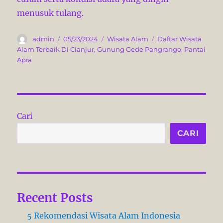
menusuk tulang.
A
P
C
T
admin
05/23/2024
Wisata Alam
Daftar Wisata
u
o
a
a
Alam Terbaik Di Cianjur
,
Gunung Gede Pangrango
,
Pantai
t
s
t
g
Apra
h
t
e
s
o
e
g
r
d
o
o
r
n
i
Cari
e
s
CARI
Recent Posts
5 Rekomendasi Wisata Alam Indonesia