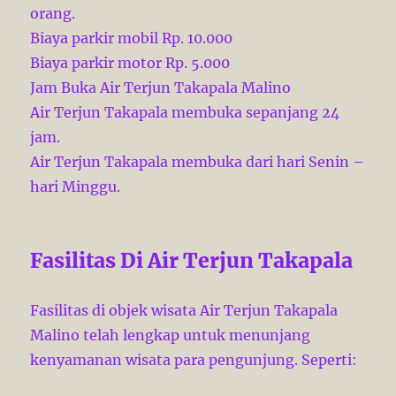
orang.
Biaya parkir mobil Rp. 10.000
Biaya parkir motor Rp. 5.000
Jam Buka Air Terjun Takapala Malino
Air Terjun Takapala membuka sepanjang 24
jam.
Air Terjun Takapala membuka dari hari Senin –
hari Minggu.
Fasilitas Di Air Terjun Takapala
Fasilitas di objek wisata Air Terjun Takapala
Malino telah lengkap untuk menunjang
kenyamanan wisata para pengunjung. Seperti: