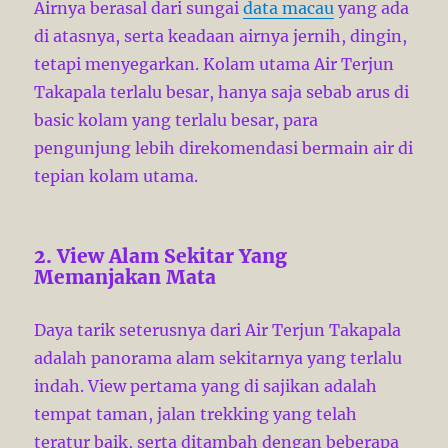
Airnya berasal dari sungai
data macau
yang ada
di atasnya, serta keadaan airnya jernih, dingin,
tetapi menyegarkan. Kolam utama Air Terjun
Takapala terlalu besar, hanya saja sebab arus di
basic kolam yang terlalu besar, para
pengunjung lebih direkomendasi bermain air di
tepian kolam utama.
2. View Alam Sekitar Yang
Memanjakan Mata
Daya tarik seterusnya dari Air Terjun Takapala
adalah panorama alam sekitarnya yang terlalu
indah. View pertama yang di sajikan adalah
tempat taman, jalan trekking yang telah
teratur baik, serta ditambah dengan beberapa