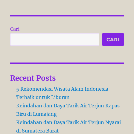
Cari
CARI
Recent Posts
5 Rekomendasi Wisata Alam Indonesia
Terbaik untuk Liburan
Keindahan dan Daya Tarik Air Terjun Kapas
Biru di Lumajang
Keindahan dan Daya Tarik Air Terjun Nyarai
di Sumatera Barat