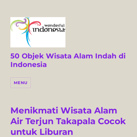
50 Objek Wisata Alam Indah di
Indonesia
MENU
Menikmati Wisata Alam
Air Terjun Takapala Cocok
untuk Liburan