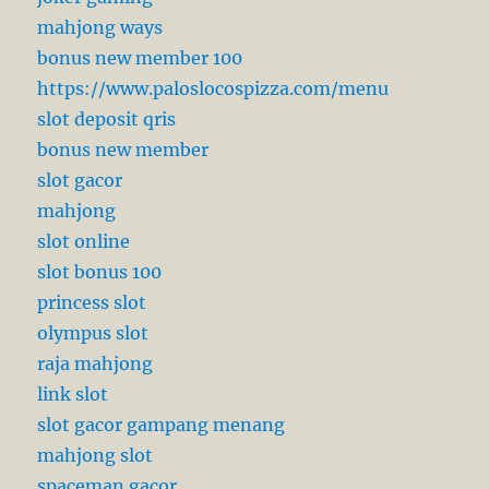
mahjong ways
bonus new member 100
https://www.paloslocospizza.com/menu
slot deposit qris
bonus new member
slot gacor
mahjong
slot online
slot bonus 100
princess slot
olympus slot
raja mahjong
link slot
slot gacor gampang menang
mahjong slot
spaceman gacor