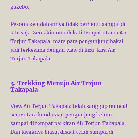
gazebo.
Pesona keindahannya tidak berhenti sampai di
situ saja. Semakin mendekati tempat utama Air
Terjun Takapala, mata para pengunjung bakal
jadi terkesima dengan view di kira-kira Air
Terjun Takapala.
3. Trekking Menuju Air Terjun
Takapala
View Air Terjun Takapala telah sanggup muncul
sementara kendaraan pengunjung belum
sampai di tempat parkiran Air Terjun Takapala.
Dan layaknya biasa, disaat telah sampai di