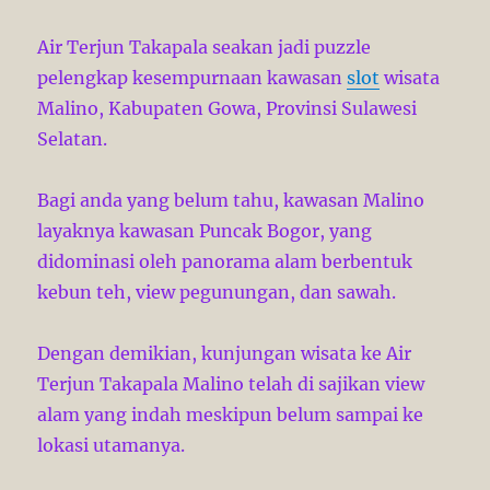
Air Terjun Takapala seakan jadi puzzle
pelengkap kesempurnaan kawasan
slot
wisata
Malino, Kabupaten Gowa, Provinsi Sulawesi
Selatan.
Bagi anda yang belum tahu, kawasan Malino
layaknya kawasan Puncak Bogor, yang
didominasi oleh panorama alam berbentuk
kebun teh, view pegunungan, dan sawah.
Dengan demikian, kunjungan wisata ke Air
Terjun Takapala Malino telah di sajikan view
alam yang indah meskipun belum sampai ke
lokasi utamanya.