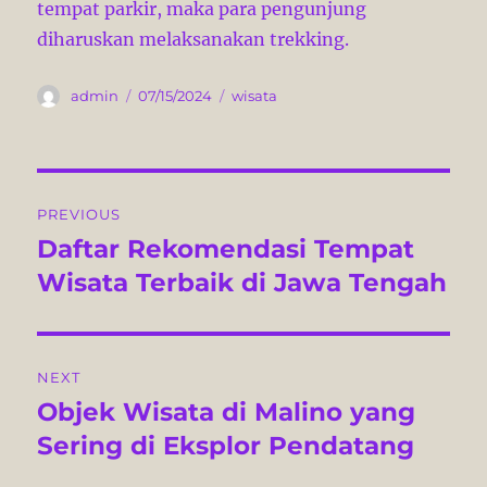
tempat parkir, maka para pengunjung
diharuskan melaksanakan trekking.
A
P
C
admin
07/15/2024
wisata
u
o
a
t
s
t
h
t
e
o
e
g
N
r
d
o
PREVIOUS
o
r
a
Daftar Rekomendasi Tempat
P
n
i
r
Wisata Terbaik di Jawa Tengah
e
v
s
e
i
v
i
g
NEXT
o
Objek Wisata di Malino yang
N
a
u
e
Sering di Eksplor Pendatang
s
s
x