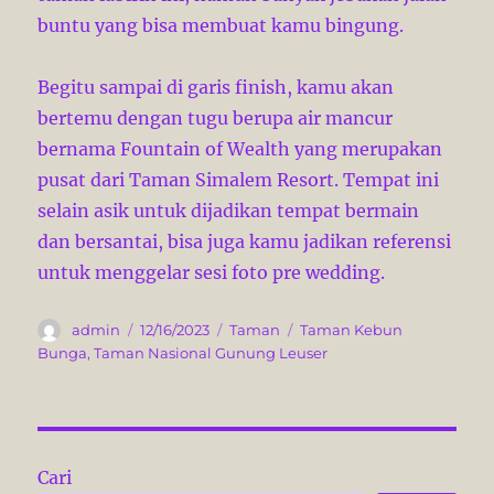
buntu yang bisa membuat kamu bingung.
Begitu sampai di garis finish, kamu akan
bertemu dengan tugu berupa air mancur
bernama Fountain of Wealth yang merupakan
pusat dari Taman Simalem Resort. Tempat ini
selain asik untuk dijadikan tempat bermain
dan bersantai, bisa juga kamu jadikan referensi
untuk menggelar sesi foto pre wedding.
A
P
C
T
admin
12/16/2023
Taman
Taman Kebun
u
o
a
a
Bunga
,
Taman Nasional Gunung Leuser
t
s
t
g
h
t
e
s
o
e
g
r
d
o
o
r
Cari
n
i