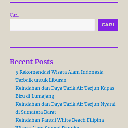
o
e
g
r
d
o
o
r
Cari
n
i
e
CARI
s
Recent Posts
5 Rekomendasi Wisata Alam Indonesia
Terbaik untuk Liburan
Keindahan dan Daya Tarik Air Terjun Kapas
Biru di Lumajang
Keindahan dan Daya Tarik Air Terjun Nyarai
di Sumatera Barat
Keindahan Pantai White Beach Filipina
Wisata Alam Sungai Danube