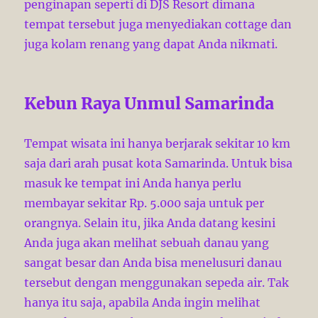
penginapan seperti di DJS Resort dimana
tempat tersebut juga menyediakan cottage dan
juga kolam renang yang dapat Anda nikmati.
Kebun Raya Unmul Samarinda
Tempat wisata ini hanya berjarak sekitar 10 km
saja dari arah pusat kota Samarinda. Untuk bisa
masuk ke tempat ini Anda hanya perlu
membayar sekitar Rp. 5.000 saja untuk per
orangnya. Selain itu, jika Anda datang kesini
Anda juga akan melihat sebuah danau yang
sangat besar dan Anda bisa menelusuri danau
tersebut dengan menggunakan sepeda air. Tak
hanya itu saja, apabila Anda ingin melihat