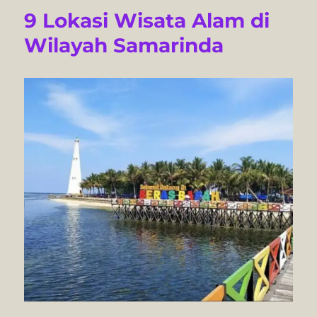
9 Lokasi Wisata Alam di
Wilayah Samarinda