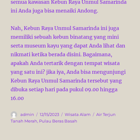
semua kawasan Kebun Raya Unmul Samarinda
ini Anda juga bisa menaiki Andong.
Nah, Kebun Raya Unmul Samarinda ini juga
memiliki sebuah kebun binatang yang mini
serta museum kayu yang dapat Anda lihat dan
nikmati ketika berada disini. Bagaimana,
apakah Anda tertarik dengan tempat wisata
yang satu ini? jika iya, Anda bisa mengunjungi
Kebun Raya Unmul Samarinda tersebut yang
dibuka setiap hari pada pukul 09.00 hingga
16.00
A
P
C
T
admin
12/15/2023
Wisata Alam
Air Terjun
u
o
a
a
Tanah Merah
,
Pulau Beras Basah
t
s
t
g
h
t
e
s