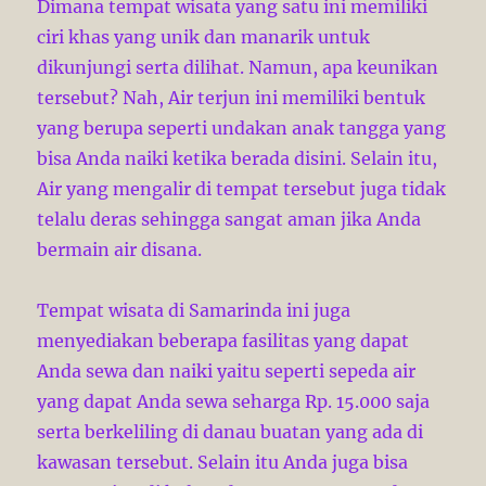
Dimana tempat wisata yang satu ini memiliki
ciri khas yang unik dan manarik untuk
dikunjungi serta dilihat. Namun, apa keunikan
tersebut? Nah, Air terjun ini memiliki bentuk
yang berupa seperti undakan anak tangga yang
bisa Anda naiki ketika berada disini. Selain itu,
Air yang mengalir di tempat tersebut juga tidak
telalu deras sehingga sangat aman jika Anda
bermain air disana.
Tempat wisata di Samarinda ini juga
menyediakan beberapa fasilitas yang dapat
Anda sewa dan naiki yaitu seperti sepeda air
yang dapat Anda sewa seharga Rp. 15.000 saja
serta berkeliling di danau buatan yang ada di
kawasan tersebut. Selain itu Anda juga bisa