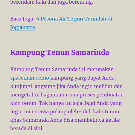
berendam kaki dan juga berenang.
Baca Juga:
9 Pesona Air Terjun Terindah di
Jogjakarta
Kampung Tenun Samarinda
Kampung Tenun Samarinda ini merupakan
spaceman demo
kampung yang dapat Anda
kunjungi langsung jika Anda ingin melihat dan
mengetahui bagaimana cara proses pembuatan
kain tenun. Tak hanya itu saja, bagi Anda yang
ingin membawa pulang oleh-oleh kain tenun
khas Samarinda Anda bisa membelinya ketika
berada di sini.