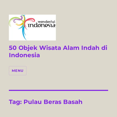
50 Objek Wisata Alam Indah di
Indonesia
MENU
Tag:
Pulau Beras Basah