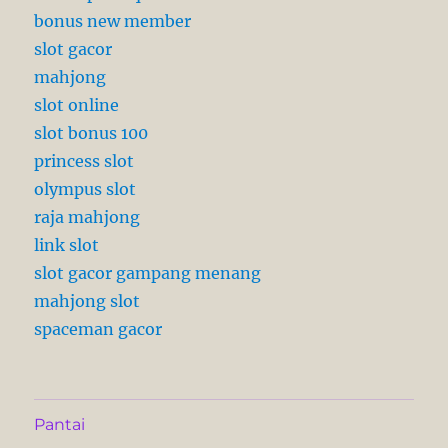
bonus new member
slot gacor
mahjong
slot online
slot bonus 100
princess slot
olympus slot
raja mahjong
link slot
slot gacor gampang menang
mahjong slot
spaceman gacor
Pantai