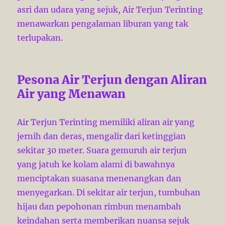
asri dan udara yang sejuk, Air Terjun Terinting
menawarkan pengalaman liburan yang tak
terlupakan.
Pesona Air Terjun dengan Aliran
Air yang Menawan
Air Terjun Terinting memiliki aliran air yang
jernih dan deras, mengalir dari ketinggian
sekitar 30 meter. Suara gemuruh air terjun
yang jatuh ke kolam alami di bawahnya
menciptakan suasana menenangkan dan
menyegarkan. Di sekitar air terjun, tumbuhan
hijau dan pepohonan rimbun menambah
keindahan serta memberikan nuansa sejuk