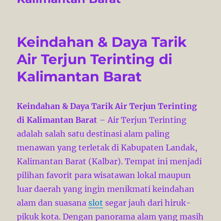
Keindahan & Daya Tarik
Air Terjun Terinting di
Kalimantan Barat
Keindahan & Daya Tarik Air Terjun Terinting
di Kalimantan Barat
– Air Terjun Terinting
adalah salah satu destinasi alam paling
menawan yang terletak di Kabupaten Landak,
Kalimantan Barat (Kalbar). Tempat ini menjadi
pilihan favorit para wisatawan lokal maupun
luar daerah yang ingin menikmati keindahan
alam dan suasana
slot
segar jauh dari hiruk-
pikuk kota. Dengan panorama alam yang masih