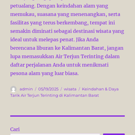
petualang. Dengan keindahan alam yang
memukau, suasana yang menenangkan, serta
fasilitas yang terus berkembang, tempat ini
semakin diminati sebagai destinasi wisata yang
ideal untuk melepas penat. Jika Anda
berencana liburan ke Kalimantan Barat, jangan
lupa memasukkan Air Terjun Terinting dalam
daftar perjalanan Anda untuk menikmati
pesona alam yang luar biasa.
A
P
C
T
admin
05/19/2025
wisata
Keindahan & Daya
u
o
a
a
Tarik Air Terjun Terinting di Kalimantan Barat
t
s
t
g
h
t
e
s
o
e
g
r
d
o
o
r
Cari
n
i