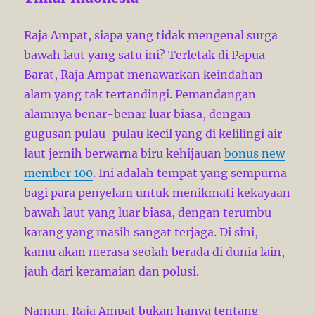
Raja Ampat, siapa yang tidak mengenal surga
bawah laut yang satu ini? Terletak di Papua
Barat, Raja Ampat menawarkan keindahan
alam yang tak tertandingi. Pemandangan
alamnya benar-benar luar biasa, dengan
gugusan pulau-pulau kecil yang di kelilingi air
laut jernih berwarna biru kehijauan
bonus new
member 100
. Ini adalah tempat yang sempurna
bagi para penyelam untuk menikmati kekayaan
bawah laut yang luar biasa, dengan terumbu
karang yang masih sangat terjaga. Di sini,
kamu akan merasa seolah berada di dunia lain,
jauh dari keramaian dan polusi.
Namun, Raja Ampat bukan hanya tentang