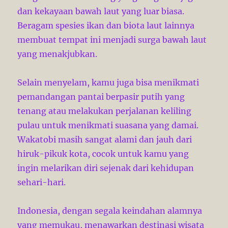
dan kekayaan bawah laut yang luar biasa.
Beragam spesies ikan dan biota laut lainnya
membuat tempat ini menjadi surga bawah laut
yang menakjubkan.
Selain menyelam, kamu juga bisa menikmati
pemandangan pantai berpasir putih yang
tenang atau melakukan perjalanan keliling
pulau untuk menikmati suasana yang damai.
Wakatobi masih sangat alami dan jauh dari
hiruk-pikuk kota, cocok untuk kamu yang
ingin melarikan diri sejenak dari kehidupan
sehari-hari.
Indonesia, dengan segala keindahan alamnya
yang memukau, menawarkan destinasi wisata