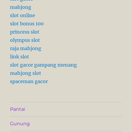
mahjong
slot online
slot bonus 100
princess slot
olympus slot
raja mahjong
link slot
slot gacor gampang menang
mahjong slot
spaceman gacor
Pantai
Gunung