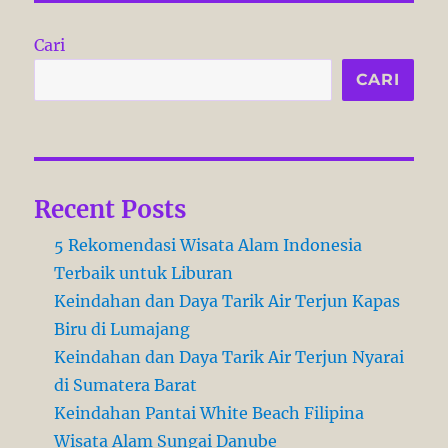
r
d
o
o
r
Cari
n
i
e
CARI
s
Recent Posts
5 Rekomendasi Wisata Alam Indonesia
Terbaik untuk Liburan
Keindahan dan Daya Tarik Air Terjun Kapas
Biru di Lumajang
Keindahan dan Daya Tarik Air Terjun Nyarai
di Sumatera Barat
Keindahan Pantai White Beach Filipina
Wisata Alam Sungai Danube