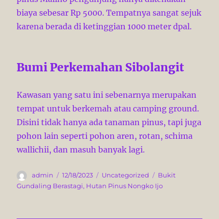
biaya sebesar Rp 5000. Tempatnya sangat sejuk
karena berada di ketinggian 1000 meter dpal.
Bumi Perkemahan Sibolangit
Kawasan yang satu ini sebenarnya merupakan
tempat untuk berkemah atau camping ground.
Disini tidak hanya ada tanaman pinus, tapi juga
pohon lain seperti pohon aren, rotan, schima
wallichii, dan masuh banyak lagi.
A
P
C
T
admin
12/18/2023
Uncategorized
Bukit
u
o
a
a
Gundaling Berastagi
,
Hutan Pinus Nongko Ijo
t
s
t
g
h
t
e
s
o
e
g