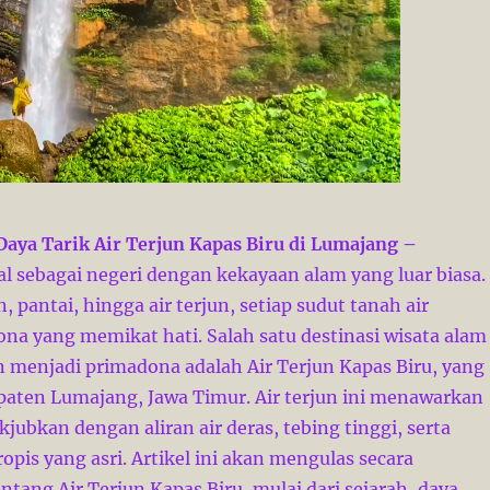
aya Tarik Air Terjun Kapas Biru di Lumajang –
al sebagai negeri dengan kekayaan alam yang luar biasa.
 pantai, hingga air terjun, setiap sudut tanah air
a yang memikat hati. Salah satu destinasi wisata alam
 menjadi primadona adalah Air Terjun Kapas Biru, yang
upaten Lumajang, Jawa Timur. Air terjun ini menawarkan
ubkan dengan aliran air deras, tebing tinggi, serta
opis yang asri. Artikel ini akan mengulas secara
tang Air Terjun Kapas Biru, mulai dari sejarah, daya