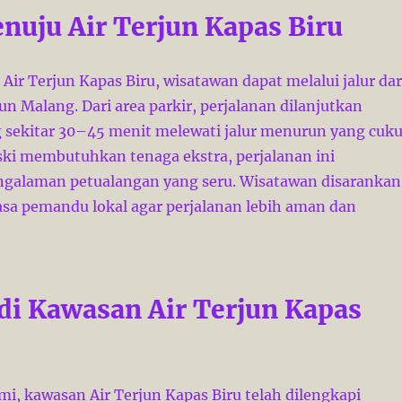
nuju Air Terjun Kapas Biru
ir Terjun Kapas Biru, wisatawan dapat melalui jalur dar
 Malang. Dari area parkir, perjalanan dilanjutkan
 sekitar 30–45 menit melewati jalur menurun yang cuk
i membutuhkan tenaga ekstra, perjalanan ini
galaman petualangan yang seru. Wisatawan disarankan
a pemandu lokal agar perjalanan lebih aman dan
 di Kawasan Air Terjun Kapas
mi, kawasan Air Terjun Kapas Biru telah dilengkapi