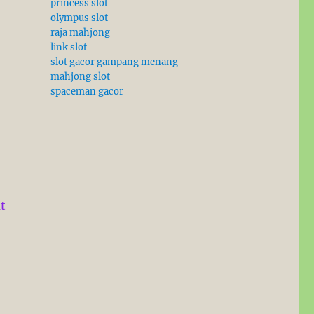
princess slot
olympus slot
raja mahjong
link slot
slot gacor gampang menang
mahjong slot
spaceman gacor
t