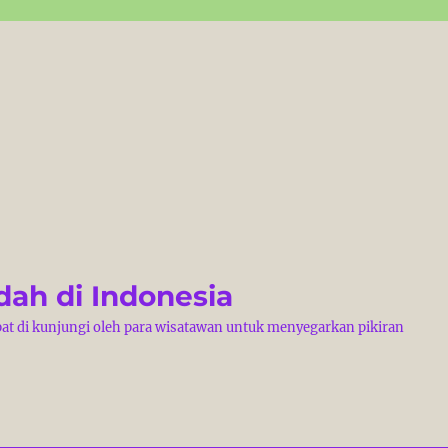
dah di Indonesia
at di kunjungi oleh para wisatawan untuk menyegarkan pikiran