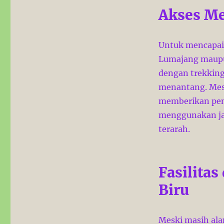
Akses Me
Untuk mencapai A
Lumajang maupun
dengan trekking
menantang. Mesk
memberikan pen
menggunakan jas
terarah.
Fasilitas
Biru
Meski masih ala