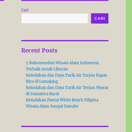
Cari
CARI
Recent Posts
5 Rekomendasi Wisata Alam Indonesia
Terbaik untuk Liburan
Keindahan dan Daya Tarik Air Terjun Kapas
Biru di Lumajang
Keindahan dan Daya Tarik Air Terjun Nyarai
di Sumatera Barat
Keindahan Pantai White Beach Filipina
Wisata Alam Sungai Danube