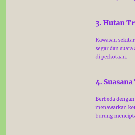
3. Hutan Tr
Kawasan sekitar
segar dan suara
di perkotaan.
4. Suasana
Berbeda dengan d
menawarkan kete
burung mencipt