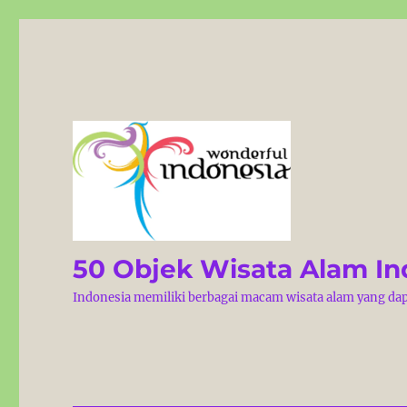
50 Objek Wisata Alam In
Indonesia memiliki berbagai macam wisata alam yang dap